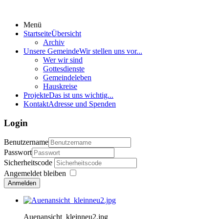
Menü
Startseite
Übersicht
Archiv
Unsere Gemeinde
Wir stellen uns vor...
Wer wir sind
Gottesdienste
Gemeindeleben
Hauskreise
Projekte
Das ist uns wichtig...
Kontakt
Adresse und Spenden
Login
Benutzername
Passwort
Sicherheitscode
Angemeldet bleiben
Anmelden
Auenansicht_kleinneu2.jpg